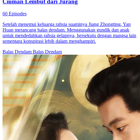
Ciuman Lembut dari Jurang
60 Episodes
Setelah menemui keluarga rahsia suaminya Jiang Zhongting, Yan
Huan merancang balas dendam. Menggunakan gundik dan anak
untuk mendedahkan rahsia gelapnya, bersekutu dengan mangsa lain
sementara konspirasi lebih dalam menghampiri.
Balas Dendam
Balas Dendam