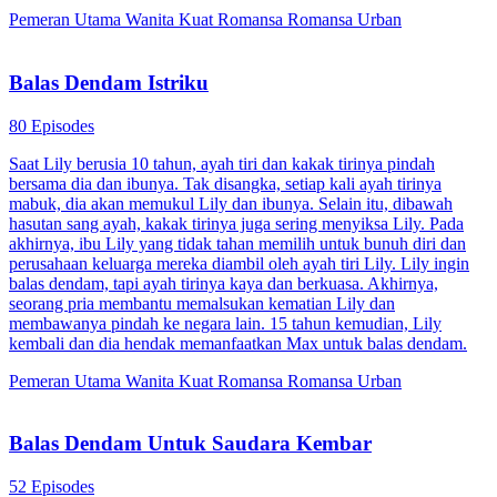
Pemeran Utama Wanita Kuat
Romansa
Romansa Urban
Balas Dendam Istriku
80 Episodes
Saat Lily berusia 10 tahun, ayah tiri dan kakak tirinya pindah
bersama dia dan ibunya. Tak disangka, setiap kali ayah tirinya
mabuk, dia akan memukul Lily dan ibunya. Selain itu, dibawah
hasutan sang ayah, kakak tirinya juga sering menyiksa Lily. Pada
akhirnya, ibu Lily yang tidak tahan memilih untuk bunuh diri dan
perusahaan keluarga mereka diambil oleh ayah tiri Lily. Lily ingin
balas dendam, tapi ayah tirinya kaya dan berkuasa. Akhirnya,
seorang pria membantu memalsukan kematian Lily dan
membawanya pindah ke negara lain. 15 tahun kemudian, Lily
kembali dan dia hendak memanfaatkan Max untuk balas dendam.
Pemeran Utama Wanita Kuat
Romansa
Romansa Urban
Balas Dendam Untuk Saudara Kembar
52 Episodes