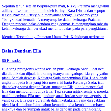
Sepuluh tahun setelah berpura-pura mati, Rizky Pratama mengetahui
adiknya, Leonardo, dibunuh oleh istrinya Rara Dinata dan sepupu
Kevin Pratama. Rizky pun menyamar sebagai Leonardo yang
“bangkit dari kematian”, menyusup ke dalam keluarga Pratama.
Dengan rencana balas dendam yang cermat, ia mengungkap rahasia
kelam keluarga dan bertekad menuntut balas pada para pengkhianat.
Identitas Tersembunyi
Pemeran Utama Pria
Kehidupan perkotaan
Balas Dendam Ella
80 Episodes
Ella sang protagonis wanita adalah putri Keluarga Sada. Saat kecil,
dia diculik dan dijual, lalu orang tuanya mengadopsi Lia yang yatim
piatu. Setelah dewasa, Keluarga Sada menemukan Ella. Lia si anak
angkat iri pada Ella yang bisa mewarisi harta Keluarga Sada, jadi
dia bekerja sama dengan Brian, tunangan Ella, untuk mencelakai
Ella dan membunuh ibunya Ella. Tapi secara nggak sengaja, mereka
malah membuat Ella mengandung anak Jordan sang protagonis pria
yang kaya. Ella pura-pura mati dalam kebakaran yang disebabkan
oleh Lia dan kabur. Lima tahun kemudian, dia kembali membawa
anaknya dan bersumpah untuk balas dendam pada orang-orang