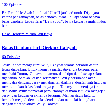
100 Episodes
Era Republik: Ayah Lin Jiatai "Ular Hijau" terbunuh. Dipenjara
karena penganiayaan, balas dendam lewat judi tapi sadar bahaya
balas dendam. Lepas gelar "Dewa Judi", bawa keluarga mulai hidup
baru
Balas Dendam
Miskin Jadi Kaya
Balas Dendam Istri Direktur Cahyadi
60 Episodes
Jessy Tanoto mengagumi Willy Cahyadi selama bertahun-tahun,
tetapi diabaikan. Untuk menjaga martabatnya, dia berpura-pura
menikahi Tommy Gunawan, namun, dia ditipu dan disekap selama
tiga tahun. Setelah Jessy diselamatkan, Willy bersumpah akan
membalas dendam. Jessy menahan langkahnya, dengan hati-hati dan
merencanakan balas dendamnya pada Tommy, dan menjaga jarak
dari Willy. Willy menyesali perbuatannya di masa lalu, dia mengejar
Jessy, dan keduanya akhirnya bersama. Mantan gadis lugu itu
berubah menjadi dewi balas dendam dan memulai hidup baru
dengan cinta sejatinya Willy Cahyadi.