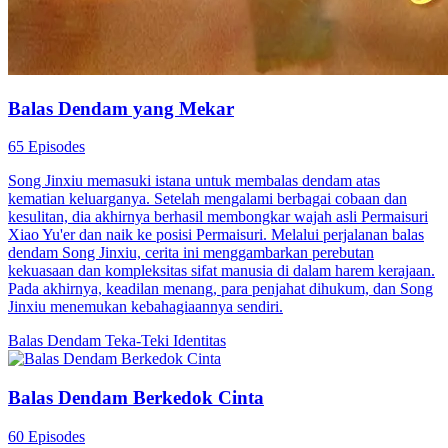
Balas Dendam yang Mekar
65 Episodes
Song Jinxiu memasuki istana untuk membalas dendam atas
kematian keluarganya. Setelah mengalami berbagai cobaan dan
kesulitan, dia akhirnya berhasil membongkar wajah asli Permaisuri
Xiao Yu'er dan naik ke posisi Permaisuri. Melalui perjalanan balas
dendam Song Jinxiu, cerita ini menggambarkan perebutan
kekuasaan dan kompleksitas sifat manusia di dalam harem kerajaan.
Pada akhirnya, keadilan menang, para penjahat dihukum, dan Song
Jinxiu menemukan kebahagiaannya sendiri.
Balas Dendam
Teka-Teki Identitas
Balas Dendam Berkedok Cinta
60 Episodes