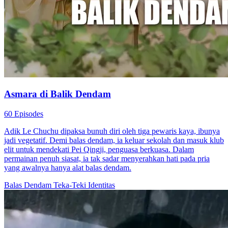
Asmara di Balik Dendam
60 Episodes
Adik Le Chuchu dipaksa bunuh diri oleh tiga pewaris kaya, ibunya
jadi vegetatif. Demi balas dendam, ia keluar sekolah dan masuk klub
elit untuk mendekati Pei Qingji, penguasa berkuasa. Dalam
permainan penuh siasat, ia tak sadar menyerahkan hati pada pria
yang awalnya hanya alat balas dendam.
Balas Dendam
Teka-Teki Identitas