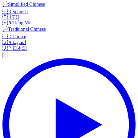
🏳️
Simplified Chinese
🇪🇸
Spanish
🇹🇭
TH
🇻🇳
Tiếng Việt
🏳️
Traditional Chinese
🇹🇷
Türkçe
🇸🇦
العربية
🇯🇵
日本語