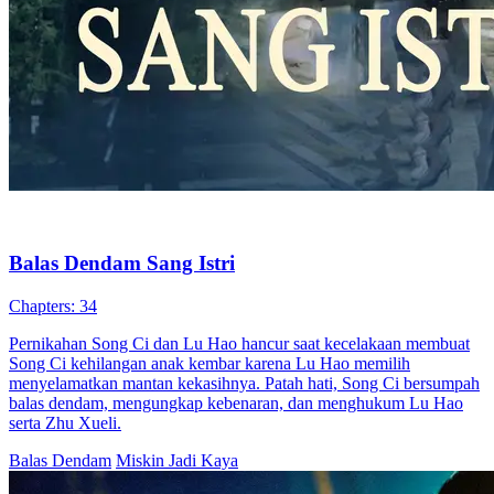
Balas Dendam Sang Istri
Chapters: 34
Pernikahan Song Ci dan Lu Hao hancur saat kecelakaan membuat
Song Ci kehilangan anak kembar karena Lu Hao memilih
menyelamatkan mantan kekasihnya. Patah hati, Song Ci bersumpah
balas dendam, mengungkap kebenaran, dan menghukum Lu Hao
serta Zhu Xueli.
Balas Dendam
Miskin Jadi Kaya