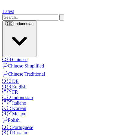
Latest
🇮🇩
Indonesian
🇨🇳
Chinese
🏳️
Chinese Simplified
🏳️
Chinese Traditional
🇩🇪
DE
🇬🇧
English
🇫🇷
FR
🇮🇩
Indonesian
🇮🇹
Italiano
🇰🇷
Korean
🇲🇾
Melayu
🏳️
Polish
🇧🇷
Portuguese
🇷🇺
Russian