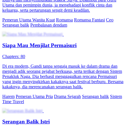
Drama Sejarah
Serangan balik
Time Travel
Raja Kurir Terkuat
Chapters: 80
Fajar Laksana, seorang kurir yang ditindas oleh bosnya dan
dikhianati oleh pacarnya, secara nggak sengaja mendapatkan sistem
permainan. Dari sistem permainan tersebut, dia bisa melihat
kelemahan musuh saat ini. Fajar laksana, yang mendapat jari emas,
memulai serangan balik kehidupan.
Harem
Imajinasi Perkotaan
Serangan balik
Sistem
Bukan siapa-
siapa
Kembali Berjayanya Kevin
Chapters: 91
Memangnya kenapa kalau pengemis? Kalau kamu masa bodoh