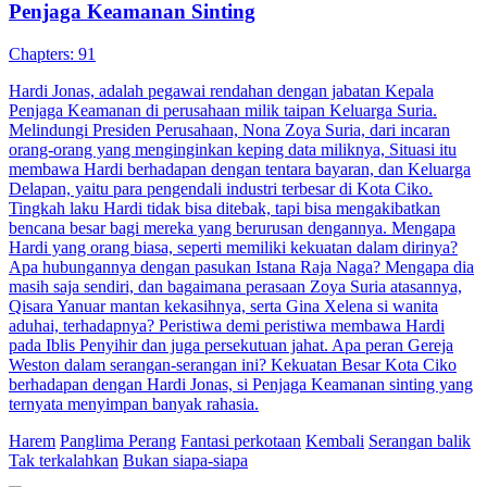
One Night Stand
Pengganti Kekasih
Serangan Balik
Rahasia Miliarder di Balik Wajah Biasa
60 Episodes
Sales biasa, Farel, pura-pura pacaran dengan Nayla, gadis kaya
yang menolak dijodohkan. Saat tinggal bersama, Nayla
mene...Tonton Rahasia Miliarder di Balik Wajah Biasa secara gratis
di NetShort. Temukan lebih banyak drama populer.
Drama Lebay
Penyesalan
Serangan Balik
Serangan Balik Suami Lemah
Chapters: 52
Bela diri adalah segalanya di dunia ini, tapi sebagai anak dari ahli
bela diri terkuat di dunia, dia malah tidak memilik...Tonton Serangan
Balik Suami Lemah secara gratis di NetShort. Temukan lebih
banyak drama populer.