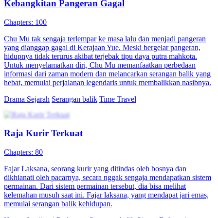
Penjaga Malam, Kebangkitan Naga
Chapters: 53
Di hadapan publik, Rendra membongkar kejahatan Sari. Hal ini
memicu perlawanan sengit Paman Ketiga dan Paman Keempat.
Menghadapi serangan ganas mereka, Rendra melancarkan serangan
balik, bertarung gigih, akhirnya menumpas Raja Sembilan. Sari
yang serakah dan jahat beserta kroni-kroninya mendapat balasan
setimpal.
Drama Sejarah
Pemeran Utama Pria
Serangan balik
Kekuatan super
Penjaga Keamanan Sinting
Chapters: 91
Hardi Jonas, adalah pegawai rendahan dengan jabatan Kepala
Penjaga Keamanan di perusahaan milik taipan Keluarga Suria.
Melindungi Presiden Perusahaan, Nona Zoya Suria, dari incaran
orang-orang yang menginginkan keping data miliknya, Situasi itu
membawa Hardi berhadapan dengan tentara bayaran, dan Keluarga
Delapan, yaitu para pengendali industri terbesar di Kota Ciko.