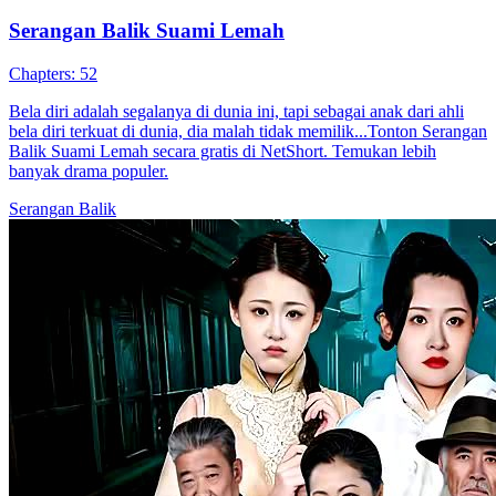
Serangan Balik Istri
100 Episodes
Setelah dikhianati dan ditekan dalam pernikahannya, seorang istri
bangkit melawan. Ia mengungkap rahasia suaminya, buktikan
kemampuannya di dunia bisnis dan keluarga, serta berjuang untuk
kebahagiaan dan harga diri. Perjalanan penuh konflik dan
keberanian ini mengubah hidupnya, membawa balas dendam dan
kemenangan tak terduga.
Pemeran Utama Wanita Kuat
Romansa
Romansa Urban