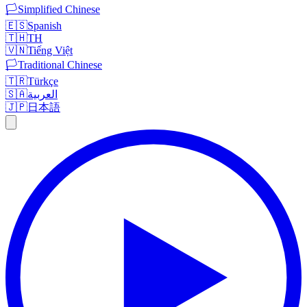
🏳️
Simplified Chinese
🇪🇸
Spanish
🇹🇭
TH
🇻🇳
Tiếng Việt
🏳️
Traditional Chinese
🇹🇷
Türkçe
🇸🇦
العربية
🇯🇵
日本語