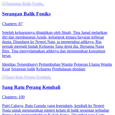
Mertua yang kejam memaksa menantu perempuannya, Stela Jayang
untuk meminum delapan jenis ramuan tradisional setiap hari demi
mendapatkan cucu. Rasa yang aneh dari ramuan itu membuat Stela
muntah-muntah setiap kali meminumnya. Lebih buruk lagi, kali ini
ramuan tersebut menyebabkan munculnya tanda-tanda keguguran,
padahal Stela tidak memiliki kondisi fisik yang memadai untuk
melahirkan secara normal. Dokter menyarankan operasi caesar,
tetapi sang mertua dengan tegas menolak.
Pemeran Utama Wanita Kuat
Romansa
Romansa Urban
Ceo
Pembalasan dendam
Serangan balik
Kebangkitan Pangeran Gagal
Chapters: 100
Chu Mu tak sengaja terlempar ke masa lalu dan menjadi pangeran
yang dianggap gagal di Kerajaan Yue. Meski bergelar pangeran,
hidupnya tidak terurus akibat terjebak tipu daya putra mahkota.
Untuk menyelamatkan diri, Chu Mu memanfaatkan perbedaan
informasi dari zaman modern dan melancarkan serangan balik yang
hebat, memulai perjalanan legendaris untuk membalikkan nasibnya.