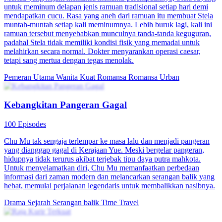
untuk meminum delapan jenis ramuan tradisional setiap hari demi
mendapatkan cucu. Rasa yang aneh dari ramuan itu membuat Stela
muntah-muntah setiap kali meminumnya. Lebih buruk lagi, kali ini
ramuan tersebut menyebabkan munculnya tanda-tanda keguguran,
padahal Stela tidak memiliki kondisi fisik yang memadai untuk
melahirkan secara normal. Dokter menyarankan operasi caesar,
tetapi sang mertua dengan tegas menolak.
Pemeran Utama Wanita Kuat
Romansa
Romansa Urban
Kebangkitan Pangeran Gagal
100 Episodes
Chu Mu tak sengaja terlempar ke masa lalu dan menjadi pangeran
yang dianggap gagal di Kerajaan Yue. Meski bergelar pangeran,
hidupnya tidak terurus akibat terjebak tipu daya putra mahkota.
Untuk menyelamatkan diri, Chu Mu memanfaatkan perbedaan
informasi dari zaman modern dan melancarkan serangan balik yang
hebat, memulai perjalanan legendaris untuk membalikkan nasibnya.
Drama Sejarah
Serangan balik
Time Travel