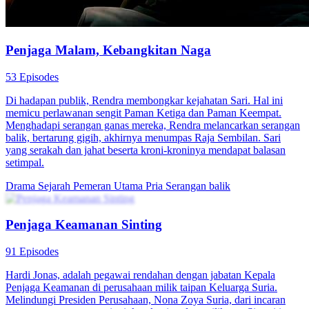
Penjaga Malam, Kebangkitan Naga
53 Episodes
Di hadapan publik, Rendra membongkar kejahatan Sari. Hal ini
memicu perlawanan sengit Paman Ketiga dan Paman Keempat.
Menghadapi serangan ganas mereka, Rendra melancarkan serangan
balik, bertarung gigih, akhirnya menumpas Raja Sembilan. Sari
yang serakah dan jahat beserta kroni-kroninya mendapat balasan
setimpal.
Drama Sejarah
Pemeran Utama Pria
Serangan balik
Penjaga Keamanan Sinting
91 Episodes
Hardi Jonas, adalah pegawai rendahan dengan jabatan Kepala
Penjaga Keamanan di perusahaan milik taipan Keluarga Suria.
Melindungi Presiden Perusahaan, Nona Zoya Suria, dari incaran