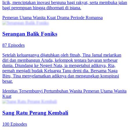
Fajar Laksana, seorang kurir yang ditindas oleh bosnya dan
dikhianati oleh pacarnya, secara nggak sengaja mendapatkan sistem
permainan. Dari sistem permainan tersebut, dia bisa melihat
kelemahan musuh saat ini. Fajar laksana, yang mendapat jari emas,
memulai serangan balik kehidupan.
Harem
Imajinasi Perkotaan
Serangan balik
Kembali Berjayanya Kevin
91 Episodes
Memangnya kenapa kalau pengemis? Kalau kamu masa bodoh
sekarang, dia tidak akan bisa digapai besok. Memangnya kenapa
kalau punya istri bisu? Semua mimpimu akan kulindungi. Seorang
pengusaha muda dibunuh dan rohnya masuk ke tubuh pengemis
Kelvin Antoro. Demi membalas dendam, kebaikan, kasih sayang
kerabat, cinta sejati, dan perasaannya, Kelvin dan istrinya yang bisu
melakukan serangan balik dengan semangat penuh.
Harem
Pertanian Perkotaan
Kehidupan perkotaan
Pembalasan Sang Putri