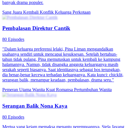
banyak drama populer.
Sang Juara Kembali
Konflik Keluarga
Perkotaan
Pembalasan Direktur Cantik
80 Episodes
"Dalam keluarga preferensi lelaki, Pina Liman mengandalkan
usahanya sendiri untuk mencapai kesuksesan. Setelah bertahun-
tahun tidak pulang, Pina memutuskan untuk kembali ke kampung
halamannya. Namun, tidak disangka anggota keluarganya masih
serakah seperti biasanya. Saat identitasnya sebagai bos terungkap,
dia benar-benar kecewa terhadap keluarganya. Kata kunci: chicklit,
serangan balik, menampar keadaan, pembalasan, drama seru."
Pemeran Utama Wanita Kuat
Romansa
Pertumbuhan Wanita
Serangan Balik Nona Kaya
80 Episodes
Mertua yang kejam memaksa menantu perempuannya, Stela Jayang