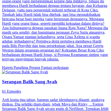
orang-orang yang menginginkan keping data miliknya, Situasi itu
membawa Hardi berhadapan dengan tentara bayaran, dan Keluarga
Delapan, yaitu para pengendali industri terbesar di Kota Ciko.
Tingkah laku Hardi tidak bisa ditebak, tapi bisa mengakibatkan
bencana besar bagi mereka yang berurusan dengannya. Mengapa
Hardi yang orang biasa, seperti memiliki kekuatan dalam dirinya?
Apa hubungannya dengan pasukan Istana Raja Naga? Mengapa dia
masih saja sendiri, dan bagaimana perasaan Zoya Suria atasannya,
Qisara Yanuar mantan kekasihnya, serta Gina Xelena si wanita
aduhai, terhadapnya? Peristiwa demi peristiwa membawa Hardi
pada Iblis Penyihir dan juga persekutuan jahat. Apa peran Gereja
Weston dalam serangan-serangan ini? Kekuatan Besar Kota Ciko
berhadapan dengan Hardi Jonas, si Penjaga Keamanan sinting yang
ternyata menyimpan banyak rahasia.
Harem
Panglima Perang
Fantasi perkotaan
Serangan Balik Sang Ayah
61 Episodes
Ardi koma tiga tahun, bangun sadar identitasnya diganti, anaknya
disiksa. Dia selidiki diam-diam, jebak Maya dan Rizky, ...Tonton
Serangan Balik Sang Ayah secara gratis di NetShort. Temukan lebih