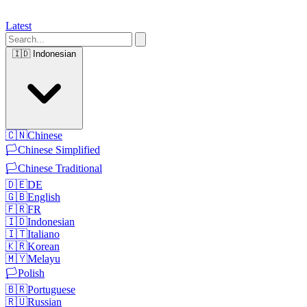
Latest
🇮🇩
Indonesian
🇨🇳
Chinese
🏳️
Chinese Simplified
🏳️
Chinese Traditional
🇩🇪
DE
🇬🇧
English
🇫🇷
FR
🇮🇩
Indonesian
🇮🇹
Italiano
🇰🇷
Korean
🇲🇾
Melayu
🏳️
Polish
🇧🇷
Portuguese
🇷🇺
Russian