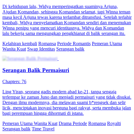
Sang Juara Kembali
Konflik Keluarga
Perkotaan
Pembalasan Direktur Cantik
Chapters: 80
"Dalam keluarga preferensi lelaki, Pina Liman mengandalkan
usahanya sendiri untuk mencapai kesuksesan. Setelah bertahun-
tahun tidak pulang, Pina memutuskan untuk kembali ke kampung
halamannya. Namun, tidak disangka anggota keluarganya masih
serakah seperti biasanya. Saat identitasnya sebagai bos terungkap,
dia benar-benar kecewa terhadap keluarganya. Kata kunci: chicklit,
serangan balik, menampar keadaan, pembalasan, drama seru."
Pemeran Utama Wanita Kuat
Romansa
Pertumbuhan Wanita
Ceo
Drama Kantor
Serangan balik
Serangan Balik Nona Kaya
Chapters: 80