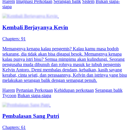
Tingkah laku Hardi tidak bisa ditebak, tapi bisa mengakibatkan
bencana besar bagi mereka yang berurusan dengannya. Mengapa
Hardi yang orang biasa, seperti memiliki kekuatan dalam dirinya?
Apa hubungannya dengan pasukan Istana Raja Naga? Mengapa dia
masih saja sendiri, dan bagaimana perasaan Zoya Suria atasannya,
Qisara Yanuar mantan kekasihnya, serta Gina Xelena si wanita
aduhai, terhadapnya? Peristiwa demi peristiwa membawa Hardi
pada Iblis Penyihir dan juga persekutuan jahat. Apa peran Gereja
Weston dalam serangan-serangan ini? Kekuatan Besar Kota Ciko
berhadapan dengan Hardi Jonas, si Penjaga Keamanan sinting yang
ternyata menyimpan banyak rahasia.
Harem
Panglima Perang
Fantasi perkotaan
Kembali
Serangan balik
Tak terkalahkan
Bukan siapa-siapa
Serangan Balik Sang Ayah
Chapters: 61
Ardi koma tiga tahun, bangun sadar identitasnya diganti, anaknya
disiksa. Dia selidiki diam-diam, jebak Maya dan Rizky, ...Tonton
Serangan Balik Sang Ayah secara gratis di NetShort. Temukan lebih
banyak drama populer.