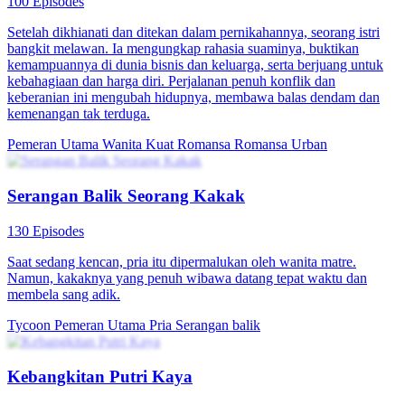
Serangan Balik Foniks
87 Episodes
Setelah keluarganya dijatuhkan oleh fitnah, Tina Jamal melarikan
diri dan membangun Aruda, kelompok tentara bayaran terbesar
dunia. Diundang ke Negeri Nata, ia mengetahui adiknya, Ria,
pernah menjadi budak Keluarga Tanu demi dia. Bersama Naga
Biru, Tina menyelamatkan adiknya dan mengungkap konspirasi
besar.
Identitas Tersembunyi
Pertumbuhan Wanita
Pemeran Utama Wanita
Kuat
Sang Ratu Perang Kembali
100 Episodes
Putri Cahaya, Ratu Garuda yang legendaris, kembali ke Negeri
Naga untuk mengungkap misteri kelam di balik serangan terhadap
ibunya dan menyembuhkan Kakek Surya. Disambut para Guru
Utama dan pemimpin dunia, ia menghadapi konflik cinta dan
keluarga, serta pertarungan sengit demi keadilan.