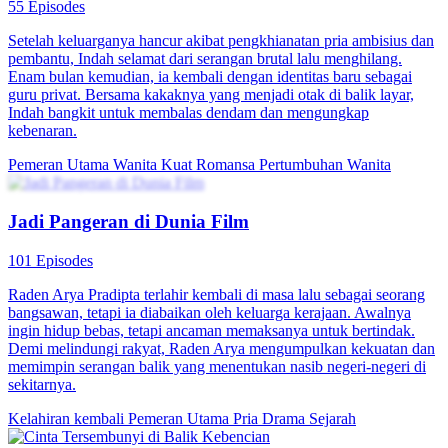
Pemeran Utama Wanita Kuat
Romansa
Romansa Fantasi
Siapa Mau Menjilat Permaisuri
80 Episodes
Di era modern, Gandi tanpa sengaja masuk ke dalam drama dan
menjadi adik seorang pejabat berkuasa, serta terikat dengan Sistem
Penakluk Naga. Dia berhasil menggagalkan rencana Permaisuri
yang ingin menyingkirkan kakaknya saat festival berburu. Bersama
kakaknya, dia merencanakan serangan balik.
Harem
Pemeran Utama Pria
Drama Sejarah