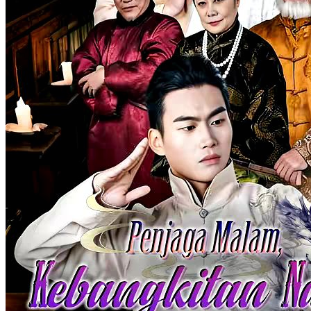
Serangan Balik Seorang Kakak
130 Episodes
Saat sedang kencan, pria itu dipermalukan oleh wanita matre.
Namun, kakaknya yang penuh wibawa datang tepat waktu dan
membela sang adik.
Tycoon
Pemeran Utama Pria
Serangan balik
Kebangkitan Putri Kaya
55 Episodes
Setelah keluarganya hancur akibat pengkhianatan pria ambisius dan
pembantu, Indah selamat dari serangan brutal lalu menghilang.
Enam bulan kemudian, ia kembali dengan identitas baru sebagai
guru privat. Bersama kakaknya yang menjadi otak di balik layar,
Indah bangkit untuk membalas dendam dan mengungkap
kebenaran.
Pemeran Utama Wanita Kuat
Romansa
Pertumbuhan Wanita