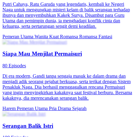
61 Episodes
Di kehidupan lalu, Widya memperingatkan suaminya Arjuna,
Ajudan Komandan, sehingga Komandan selamat, tapi Winna teman
masa kecil Arjuna tewas karena terlambat ditransfusi. Setelah terlahir
kembali, Widya menyelamatkan Komandan sendiri dan menemukan
Winna penipu yang mencuri identitasnya. Widya dan Komandan
lalu bekerja sama mengungkap pengkhianat di balik serangan itu.
Kelahiran kembali
Romansa
Periode Romantis
Serangan Balik Permaisuri
76 Episodes
Ling Yiran, seorang gadis modern abad ke-21, tanpa sengaja
terlempar ke zaman Juno dan menjadi permaisuri yang tidak disukai.
Dengan ilmu modernnya, dia melawan suami b*rengsek dan selir
licik, menciptakan inovasi berguna bagi rakyat, serta membuka jalan
bagi perempuan hingga dihormati di istana.
Pemeran Utama Wanita Kuat
Drama Periode
Romansa