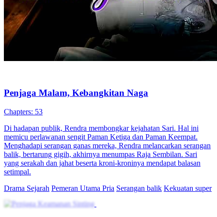
Jadi Pangeran di Dunia Film
101 Episodes
Raden Arya Pradipta terlahir kembali di masa lalu sebagai seorang
bangsawan, tetapi ia diabaikan oleh keluarga kerajaan. Awalnya
ingin hidup bebas, tetapi ancaman memaksanya untuk bertindak.
Demi melindungi rakyat, Raden Arya mengumpulkan kekuatan dan
memimpin serangan balik yang menentukan nasib negeri-negeri di
sekitarnya.
Kelahiran kembali
Pemeran Utama Pria
Drama Sejarah
Cinta Tersembunyi di Balik Kebencian
81 Episodes
Kiky, wanita buta, dikhianati pacar, Yeri, dan dijebak berhubungan
dengan miliarder Seno. Hamil, ia dipaksa Yeri minta u...Tonton
Cinta Tersembunyi di Balik Kebencian secara gratis di NetShort.
Temukan lebih banyak drama populer.