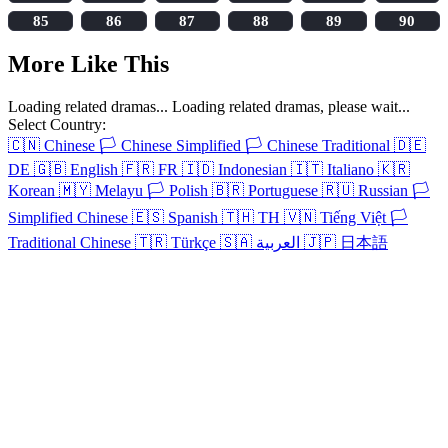
85
86
87
88
89
90
More Like This
Loading related dramas...
Loading related dramas, please wait...
Select Country:
🇨🇳
Chinese
🏳️
Chinese Simplified
🏳️
Chinese Traditional
🇩🇪
DE
🇬🇧
English
🇫🇷
FR
🇮🇩
Indonesian
🇮🇹
Italiano
🇰🇷
Korean
🇲🇾
Melayu
🏳️
Polish
🇧🇷
Portuguese
🇷🇺
Russian
🏳️
Simplified Chinese
🇪🇸
Spanish
🇹🇭
TH
🇻🇳
Tiếng Việt
🏳️
Traditional Chinese
🇹🇷
Türkçe
🇸🇦
العربية
🇯🇵
日本語