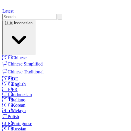
Latest
🇮🇩
Indonesian
🇨🇳
Chinese
🏳️
Chinese Simplified
🏳️
Chinese Traditional
🇩🇪
DE
🇬🇧
English
🇫🇷
FR
🇮🇩
Indonesian
🇮🇹
Italiano
🇰🇷
Korean
🇲🇾
Melayu
🏳️
Polish
🇧🇷
Portuguese
🇷🇺
Russian