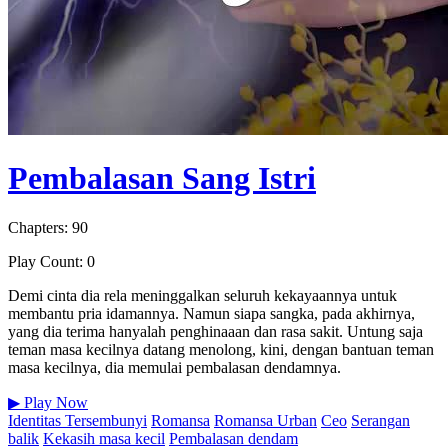
Pembalasan Sang Istri
Chapters: 90
Play Count: 0
Demi cinta dia rela meninggalkan seluruh kekayaannya untuk
membantu pria idamannya. Namun siapa sangka, pada akhirnya,
yang dia terima hanyalah penghinaaan dan rasa sakit. Untung saja
teman masa kecilnya datang menolong, kini, dengan bantuan teman
masa kecilnya, dia memulai pembalasan dendamnya.
▶
Play Now
Identitas Tersembunyi
Romansa
Romansa Urban
Ceo
Serangan
balik
Kekasih masa kecil
Pembalasan dendam