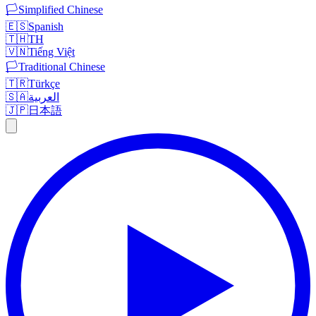
🏳️
Simplified Chinese
🇪🇸
Spanish
🇹🇭
TH
🇻🇳
Tiếng Việt
🏳️
Traditional Chinese
🇹🇷
Türkçe
🇸🇦
العربية
🇯🇵
日本語