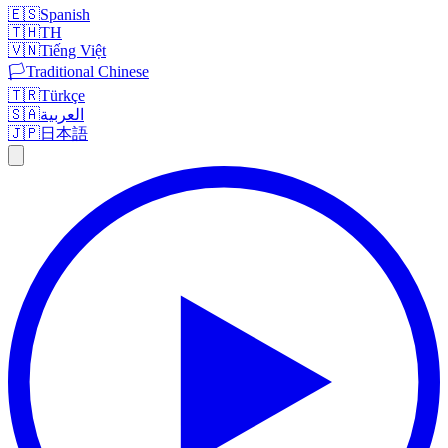
🇪🇸
Spanish
🇹🇭
TH
🇻🇳
Tiếng Việt
🏳️
Traditional Chinese
🇹🇷
Türkçe
🇸🇦
العربية
🇯🇵
日本語