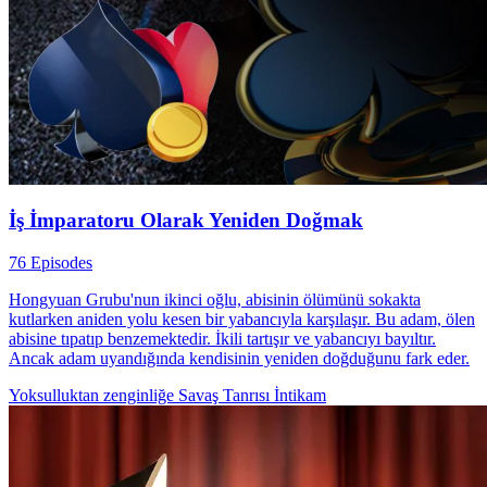
İş İmparatoru Olarak Yeniden Doğmak
76 Episodes
Hongyuan Grubu'nun ikinci oğlu, abisinin ölümünü sokakta
kutlarken aniden yolu kesen bir yabancıyla karşılaşır. Bu adam, ölen
abisine tıpatıp benzemektedir. İkili tartışır ve yabancıyı bayıltır.
Ancak adam uyandığında kendisinin ​​yeniden doğduğunu​​ fark eder.
Yoksulluktan zenginliğe
Savaş Tanrısı
İntikam