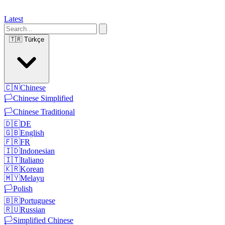
Latest
🇹🇷
Türkçe
🇨🇳
Chinese
🏳️
Chinese Simplified
🏳️
Chinese Traditional
🇩🇪
DE
🇬🇧
English
🇫🇷
FR
🇮🇩
Indonesian
🇮🇹
Italiano
🇰🇷
Korean
🇲🇾
Melayu
🏳️
Polish
🇧🇷
Portuguese
🇷🇺
Russian
🏳️
Simplified Chinese