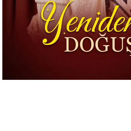
Yeniden Doğuş
64 Episodes
Gao ailesine gelin giden Yongmei, ev içi şiddete, beceriksiz bir
oğula, düzen kuran bir geline ve sorunlu bir toruna katlanır, tüm bu
süreçte ailesi için fedakarlık yapar. Çocuklar büyüdükçe, gelininin
etkisiyle kocası ve oğlu arasındaki ilişki bozulurken hala huzur