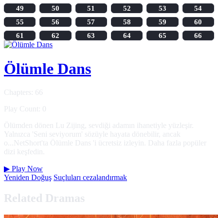
49
50
51
52
53
54
55
56
57
58
59
60
61
62
63
64
65
66
Ölümle Dans
Chapters: 66
Play Count: 0
Ölümden dönen Lu Zijing, sevdiği adamın ihanetiyle yüzleşir.
Yalnızca 'Seni seviyorum' sözüyle hayata dönebilir, ancak
o...NetShort'ta Ölümle Dans 'i ücretsiz izleyin. Daha fazla popüler
dizi keşfedin.
▶
Play Now
Yeniden Doğuş
Suçluları cezalandırmak
Related Dramas