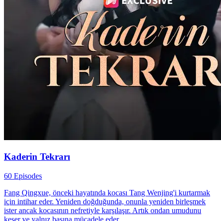
Kaderin Tekrarı
60 Episodes
Fang Qingxue, önceki hayatında kocası Tang Wenjing'i kurtarmak
için intihar eder. Yeniden doğduğunda, onunla yeniden birleşmek
ister ancak kocasının nefretiyle karşılaşır. Artık ondan umudunu
keser ve yalnız başına mücadele eder.