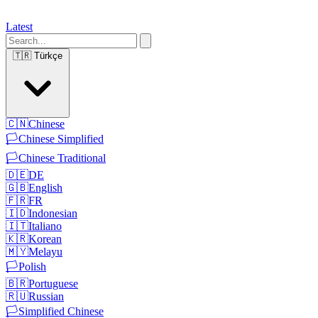
Latest
🇹🇷
Türkçe
🇨🇳
Chinese
🏳️
Chinese Simplified
🏳️
Chinese Traditional
🇩🇪
DE
🇬🇧
English
🇫🇷
FR
🇮🇩
Indonesian
🇮🇹
Italiano
🇰🇷
Korean
🇲🇾
Melayu
🏳️
Polish
🇧🇷
Portuguese
🇷🇺
Russian
🏳️
Simplified Chinese