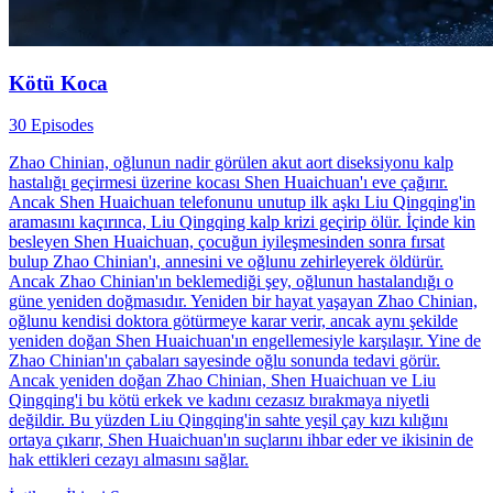
Kötü Koca
30 Episodes
Zhao Chinian, oğlunun nadir görülen akut aort diseksiyonu kalp
hastalığı geçirmesi üzerine kocası Shen Huaichuan'ı eve çağırır.
Ancak Shen Huaichuan telefonunu unutup ilk aşkı Liu Qingqing'in
aramasını kaçırınca, Liu Qingqing kalp krizi geçirip ölür. İçinde kin
besleyen Shen Huaichuan, çocuğun iyileşmesinden sonra fırsat
bulup Zhao Chinian'ı, annesini ve oğlunu zehirleyerek öldürür.
Ancak Zhao Chinian'ın beklemediği şey, oğlunun hastalandığı o
güne yeniden doğmasıdır. Yeniden bir hayat yaşayan Zhao Chinian,
oğlunu kendisi doktora götürmeye karar verir, ancak aynı şekilde
yeniden doğan Shen Huaichuan'ın engellemesiyle karşılaşır. Yine de
Zhao Chinian'ın çabaları sayesinde oğlu sonunda tedavi görür.
Ancak yeniden doğan Zhao Chinian, Shen Huaichuan ve Liu
Qingqing'i bu kötü erkek ve kadını cezasız bırakmaya niyetli
değildir. Bu yüzden Liu Qingqing'in sahte yeşil çay kızı kılığını
ortaya çıkarır, Shen Huaichuan'ın suçlarını ihbar eder ve ikisinin de
hak ettikleri cezayı almasını sağlar.