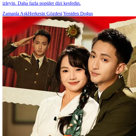
izleyin. Daha fazla popüler dizi keşfedin.
Zamanla Aşk​
Herkesin Gözdesi
Yeniden Doğuş