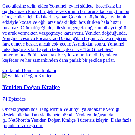
Gao ailesine gelin giden Yongmei, ev içi şiddete, beceriksiz bir
oğula, düzen kuran bir geline ve sorunlu bir toruna katlanır, tüm bu
süreçte ailesi için fedakarlık yapar. Çocuklar büyüdükçe, gelininin
etkisiyle kocası ve oğlu arasındaki ilişki bozulurken hala huzur
bulamaz. Ölüm döşeğinde, ailesinin gerçek doğasını nihayet görür
ve artık vermekten vazgeçmeye karar verir. Yeniden doğduğunda,
Yongmei cesurca kocası Gao Daqiang'dan boşanır. Ailesi değerini
fark etmeye başlar, ancak çok geçtir. Ayrıldıktan sonra, Yongmei
lüks, bağımsız bir hayatın tadını çıkarır ve "En Güzel Ses"
programında ödül kazanarak bir yıldız olur. Kendini yeniden
keşfeder ve her zamankinden daha parlak bir şekilde parlar.
Görkemli Dönüşüm
İntikam
Yeniden Doğan Kraliçe
74 Episodes
Önceki yaşamında Tang Mi'nin Ye Junyu'ya sadakatle verdiği
destek, aile katliamıyla ihanete uğradı. Yeniden doğuşunda,
g...NetShort'ta Yeniden Doğan Kraliçe 'i ücretsiz izleyin. Daha fazla
popüler dizi keşfedin.