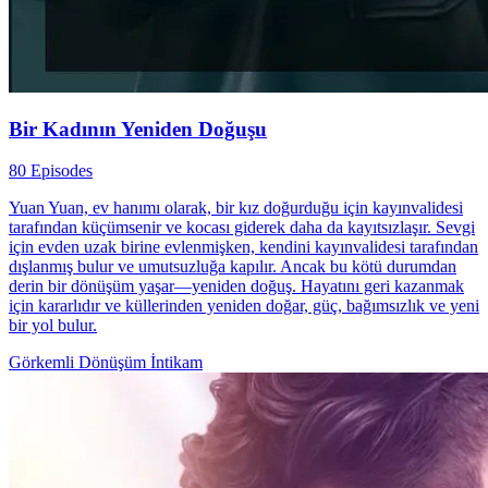
Bir Kadının Yeniden Doğuşu
80 Episodes
Yuan Yuan, ev hanımı olarak, bir kız doğurduğu için kayınvalidesi
tarafından küçümsenir ve kocası giderek daha da kayıtsızlaşır. Sevgi
için evden uzak birine evlenmişken, kendini kayınvalidesi tarafından
dışlanmış bulur ve umutsuzluğa kapılır. Ancak bu kötü durumdan
derin bir dönüşüm yaşar—yeniden doğuş. Hayatını geri kazanmak
için kararlıdır ve küllerinden yeniden doğar, güç, bağımsızlık ve yeni
bir yol bulur.
Görkemli Dönüşüm
İntikam