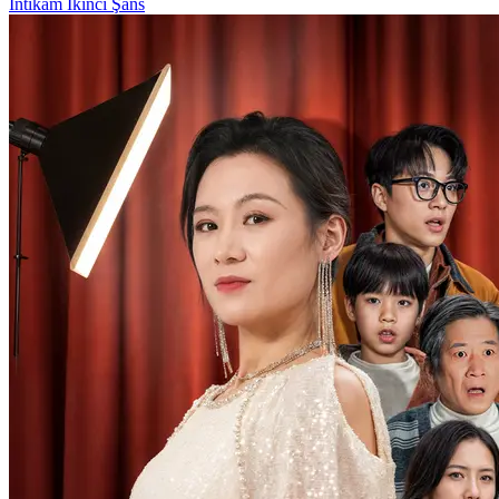
İntikam
İkinci Şans