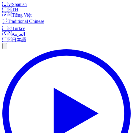
🇪🇸
Spanish
🇹🇭
TH
🇻🇳
Tiếng Việt
🏳️
Traditional Chinese
🇹🇷
Türkçe
🇸🇦
العربية
🇯🇵
日本語