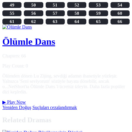
49
50
51
52
53
54
55
56
57
58
59
60
61
62
63
64
65
66
Ölümle Dans
Chapters: 66
Play Count: 0
Ölümden dönen Lu Zijing, sevdiği adamın ihanetiyle yüzleşir.
Yalnızca 'Seni seviyorum' sözüyle hayata dönebilir, ancak
o...NetShort'ta Ölümle Dans 'i ücretsiz izleyin. Daha fazla popüler
dizi keşfedin.
▶
Play Now
Yeniden Doğuş
Suçluları cezalandırmak
Related Dramas