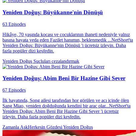
Yeniden Doğuş: Büyükanne'nin Dönüşü
63 Episodes
Hikâye, 70 yaşında kocası ve çocuklarının ihaneti nedeniyle yalnız
başına hayata veda eden Fazilet hanımın, beklenmedik ...NetShort'ta
Yeniden Doğuş: Büyükanne'nin Dönüşü 'i ücretsiz izleyin. Daha
fazla popüler dizi keşfedin.
Yeniden Doğuş
Suçluları cezalandırmak
Yeniden Doğuş: Abim Beni Bir Hazine Gibi Sever
67 Episodes
İlk hayatında, Song ailesi tarafından hor görülen ve acı içinde ölen
Sang Miao, yeniden doğduğunda kendini bir araç olar...NetShort'ta
Yeniden Doğuş: Abim Beni Bir Hazine Gibi Sever 'i ücretsiz
izleyin. Daha fazla popüler dizi keşfedin.
Zamanla Aşk​
Herkesin Gözdesi
Yeniden Doğuş