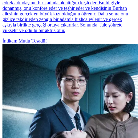
erkek arkadaşının bir kadınla aldattığını keşfeder. Bu bilgiyle
donanmış, onu konfore eder ve teşhir eder ve kendisinin Burhan
ailesinin gerçek en büyük kızı olduğunu öğrenir. Daha sonra onu
gizlice takdir eden zengin bir adamla hızlıca evlenir ve gerçek
aşkıyla birlikte gerçeği ortaya çıkarırlar. Sonunda, Jale şöhrete
yükselir ve ödüllü bir aktris olur.
İntikam
Mutlu Tesadüf