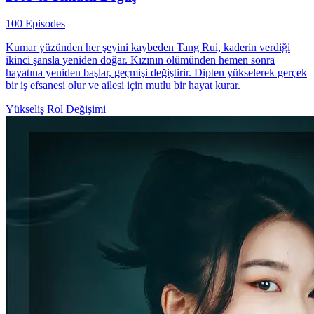
100 Episodes
Kumar yüzünden her şeyini kaybeden Tang Rui, kaderin verdiği
ikinci şansla yeniden doğar. Kızının ölümünden hemen sonra
hayatına yeniden başlar, geçmişi değiştirir. Dipten yükselerek gerçek
bir iş efsanesi olur ve ailesi için mutlu bir hayat kurar.
Yükseliş
Rol Değişimi