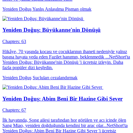
Yeniden Doğuş
Yanlış Anlaşılma
Pişman olmak
Yeniden Doğuş: Büyükanne'nin Dönüşü
Chapters: 63
Hikâye, 70 yaşında kocası ve çocuklarının ihaneti nedeniyle yalnız
başına hayata veda eden Fazilet hanımın, beklenmedik ...NetShort'ta
Yeniden Doğuş: Büyükanne'nin Dönüşü 'i ücretsiz izleyin. Daha
fazla popüler dizi keşfedin.
Yeniden Doğuş
Suçluları cezalandırmak
Yeniden Doğuş: Abim Beni Bir Hazine Gibi Sever
Chapters: 67
İlk hayatında, Song ailesi tarafından hor görülen ve acı içinde ölen
Sang Miao, yeniden doğduğunda kendini bir araç olar...NetShort'ta
Yeniden Doğuş: Abim Beni Bir Hazine Gibi Sever 'i ücretsiz