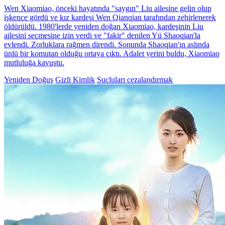
Wen Xiaomiao, önceki hayatında "saygın" Liu ailesine gelin olup
işkence gördü ve kız kardeşi Wen Qianqian tarafından zehirlenerek
öldürüldü. 1980'lerde yeniden doğan Xiaomiao, kardeşinin Liu
ailesini seçmesine izin verdi ve "fakir" denilen Yü Shaoqian'la
evlendi. Zorluklara rağmen direndi. Sonunda Shaoqian'ın aslında
ünlü bir komutan olduğu ortaya çıktı. Adalet yerini buldu, Xiaomiao
mutluluğa kavuştu.
Yeniden Doğuş
Gizli Kimlik
Suçluları cezalandırmak