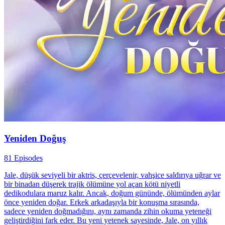
Yeniden Doğuş
81 Episodes
Jale, düşük seviyeli bir aktris, çerçevelenir, vahşice saldırıya uğrar ve
bir binadan düşerek trajik ölümüne yol açan kötü niyetli
dedikodulara maruz kalır. Ancak, doğum gününde, ölümünden aylar
önce yeniden doğar. Erkek arkadaşıyla bir konuşma sırasında,
sadece yeniden doğmadığını, aynı zamanda zihin okuma yeteneği
geliştirdiğini fark eder. Bu yeni yetenek sayesinde, Jale, on yıllık